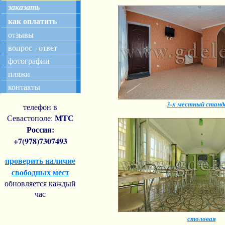
заказать
как оплатить
отзывы
вопрос - ответ
фотографии
пляжи
контакты
3-х местный стан
телефон в
МТС
Севастополе:
Россия:
+7(978)7307493
проверить наличие
свободных мест
обновляется каждый
час
столовая